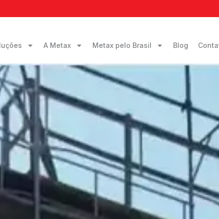
luções
A Metax
Metax pelo Brasil
Blog
Conta