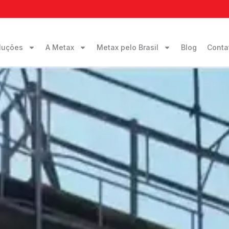
luções
A Metax
Metax pelo Brasil
Blog
Conta