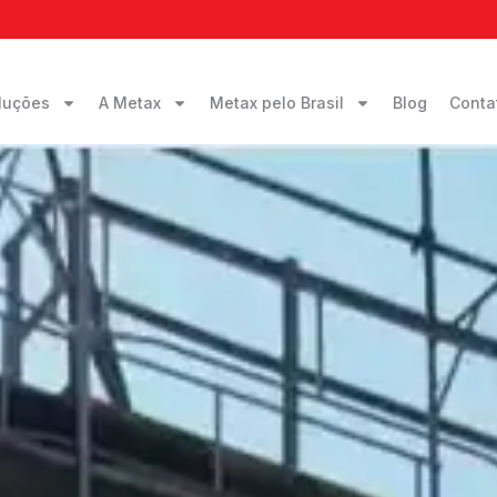
luções
A Metax
Metax pelo Brasil
Blog
Conta