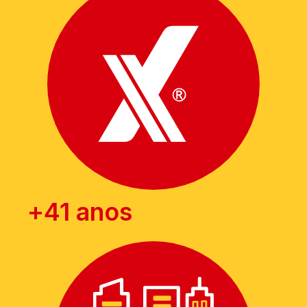
+
41
 anos