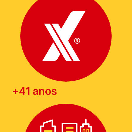
+
41
 anos