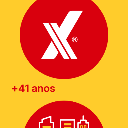
+
41
 anos