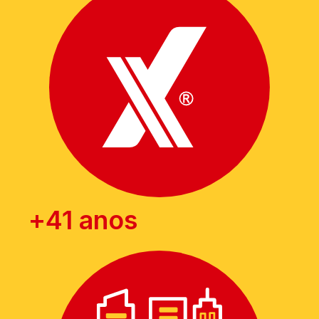
+
41
 anos